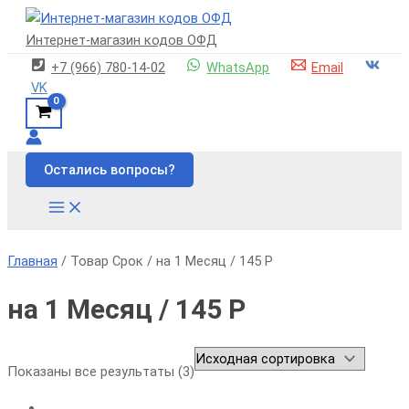
Main
Перейти
Этот
Этот
Этот
Menu
к
товар
товар
товар
Интернет-магазин кодов ОФД
содержимому
имеет
имеет
имеет
+7 (966) 780-14-02
WhatsApp
Email
несколько
неско
неско
VK
вариаций.
вариац
вариац
Опции
Опции
Опции
можно
можно
можно
выбрать
выбра
выбра
Остались вопросы?
на
на
на
странице
стран
стран
товара.
товара
товара
Главная
/ Товар Срок / на 1 Месяц / 145 Р
на 1 Месяц / 145 Р
Показаны все результаты (3)