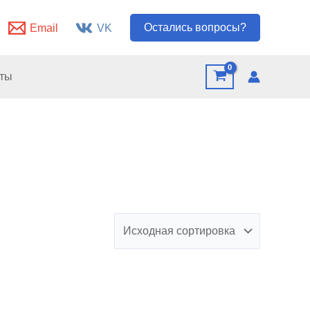
Остались вопросы?
Email
VK
кты
ко
й.