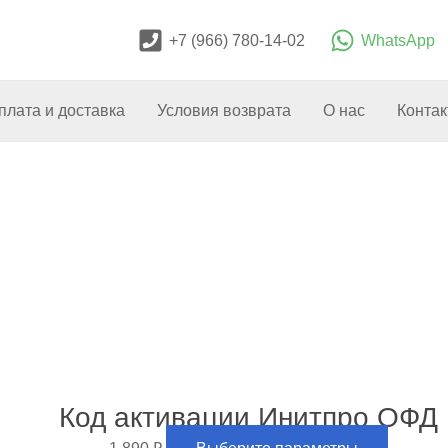
+7 (966) 780-14-02
WhatsApp
плата и доставка
Условия возврата
О нас
Конта
Этот
товар
имеет
несколь
Код активации Инитпро ОФД
вариаци