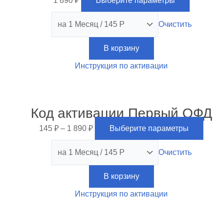
1 890
₽
Выберите параметры
Опции
можно
Очистить
выбрат
на
В корзину
страниц
товара.
Инструкция по активации
Это
Код активации Первый ОФД
тов
име
145
₽
–
1 890
₽
Выберите параметры
нес
вар
Очистить
Опц
мож
В корзину
выб
Инструкция по активации
на
стр